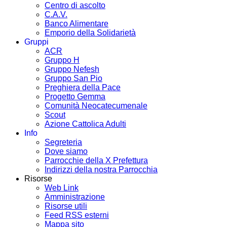
Centro di ascolto
C.A.V.
Banco Alimentare
Emporio della Solidarietà
Gruppi
ACR
Gruppo H
Gruppo Nefesh
Gruppo San Pio
Preghiera della Pace
Progetto Gemma
Comunità Neocatecumenale
Scout
Azione Cattolica Adulti
Info
Segreteria
Dove siamo
Parrocchie della X Prefettura
Indirizzi della nostra Parrocchia
Risorse
Web Link
Amministrazione
Risorse utili
Feed RSS esterni
Mappa sito