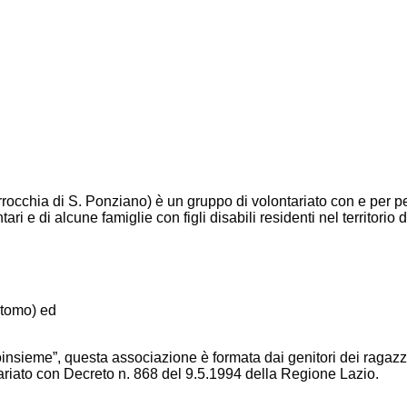
occhia di S. Ponziano) è un gruppo di volontariato con e per pe
ari e di alcune famiglie con figli disabili residenti nel territori
stomo) ed
oinsieme”, questa associazione è formata dai genitori dei ragazzi
tariato con Decreto n. 868 del 9.5.1994 della Regione Lazio.