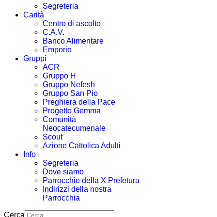
Segreteria
Carità
Centro di ascolto
C.A.V.
Banco Alimentare
Emporio
Gruppi
ACR
Gruppo H
Gruppo Nefesh
Gruppo San Pio
Preghiera della Pace
Progetto Gemma
Comunità
Neocatecumenale
Scout
Azione Cattolica Adulti
Info
Segreteria
Dove siamo
Parrocchie della X Prefetura
Indirizzi della nostra
Parrocchia
Cerca