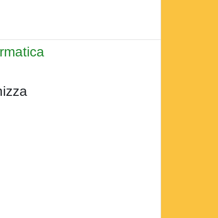
ormatica
izza