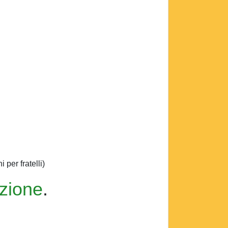
per fratelli)
izione
.